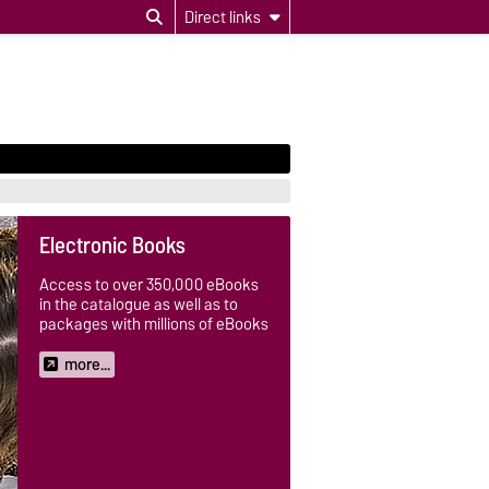
Direct links
Electronic Books
Access to over 350,000 eBooks
in the catalogue as well as to
packages with millions of eBooks
more...