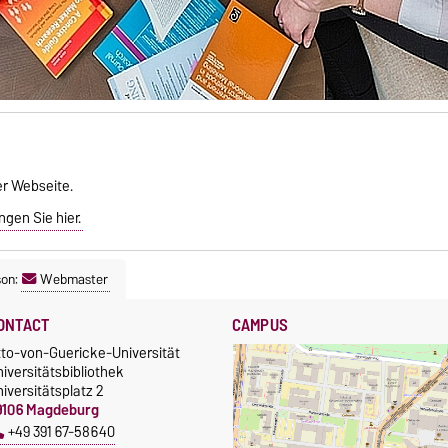
er Webseite.
gen Sie hier.
son:
Webmaster
ONTACT
CAMPUS
tto-von-Guericke-Universität
iversitätsbibliothek
iversitätsplatz 2
9106 Magdeburg
+49 391 67-58640