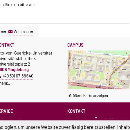
 Sie sich bitte an:
tner:
Webmaster
ONTAKT
CAMPUS
tto-von-Guericke-Universität
iversitätsbibliothek
iversitätsplatz 2
9106 Magdeburg
+49 391 67-58640
mehr…
Größere Karte anzeigen
ERVICE
KONTAKT
ffnungszeiten
Assistenzbüro
+49 391 67-5864
enutzerkonto
bibliothek@ovgu.de
logien, um unsere Website zuverlässig bereitzustellen, Inhalt