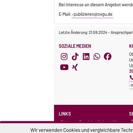
Bei Interesse an diesem Angebot wenden
E-Mail:
publizieren@ovgu.de
Letzte Änderung: 21.06.2024
-
Ansprechpar
SOZIALE MEDIEN
K
O
Un
Un
3
LINKS
S
Otto-von-Guericke-Universität
Ö
Medizinische Zentralbibliothek
B
Wir verwenden Cookies und vergleichbare Techno