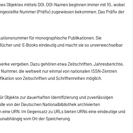
nes Objektes mittels DOI. DOI-Namen beginnen immer mit 10., wobei
rangestellte Nummer (Präfix) zugewiesen bekommen. Das Präfix der
ifikationsnummer für monographische Publikationen. Sie
Bücher und E-Books eindeutig und macht sie so unverwechselbar.
werke vergeben. Dazu gehören etwa Zeitschriften, Jahresberichte,
r Nummer, die weltweit nur einmal von nationalen ISSN-Zentren
ifikation von Zeitschriften und Schriftenreihen möglich.
für Objekte zur dauerhaften Identifizierung und zuverlässigen
Alle von der Deutschen Nationalbibliothek archivierten
h eine URN. Im Gegensatz zu URLs bieten URNs eine eindeutige und
, unabhängig vom Ort der Speicherung.