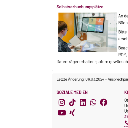
Selbstverbuchungsplätze
An d
Büche
Bitte
ersch
Beach
ROM, 
Datenträger erhalten (sofern gewünscht
Letzte Änderung: 06.03.2024
-
Ansprechpar
SOZIALE MEDIEN
K
O
Un
Un
3