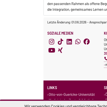
den passenden Rahmen als offene Begeg
die Integration, gemeinsames Lernen u
Letzte Änderung: 01.06.2026
-
Ansprechpar
SOZIALE MEDIEN
K
O
Un
Un
3
LINKS
S
Otto-von-Guericke-Universität
Ö
Medizinische Zentralbibliothek
B
Bibliothek Hochschule
A
Wir verwenden Cookies und vergleichbare Techno