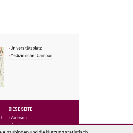
,
Universitätsplatz
Medizinischer Campus
DIESE SEITE
0
Vorlesen
Drucken
Permalink
e einzubinden und die Nutzung statistisch