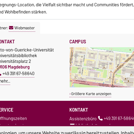
nungs-Location, die Vielfalt sichtbar macht und Communities fördert
nd Wohlbefinden stärken.
tner:
Webmaster
ONTAKT
CAMPUS
tto-von-Guericke-Universität
iversitätsbibliothek
iversitätsplatz 2
9106 Magdeburg
+49 391 67-58640
mehr…
Größere Karte anzeigen
ERVICE
KONTAKT
ffnungszeiten
Assistenzbüro
+49 391 67-5864
enutzerkonto
bibliothek@ovgu.de
ktuelles
Ausleihe
+49 391 67-52925
logien, um unsere Website zuverlässig bereitzustellen, Inhalt