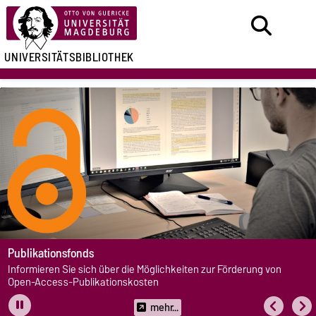
UNIVERSITÄTSBIBLIOTHEK
Open Journal Sy
s
Die Universitätsbi
h über die Möglichkeiten zur Förderung von
die Möglichkeit, e-
ikationskosten
mehr...