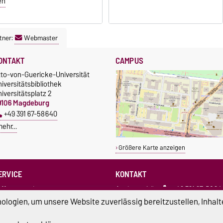
en
tner:
Webmaster
ONTAKT
CAMPUS
tto-von-Guericke-Universität
iversitätsbibliothek
iversitätsplatz 2
9106 Magdeburg
+49 391 67-58640
mehr…
Größere Karte anzeigen
ERVICE
KONTAKT
ffnungszeiten
Assistenzbüro
+49 391 67-5864
enutzerkonto
bibliothek@ovgu.de
logien, um unsere Website zuverlässig bereitzustellen, Inhalt
ktuelles
Ausleihe
+49 391 67-52925