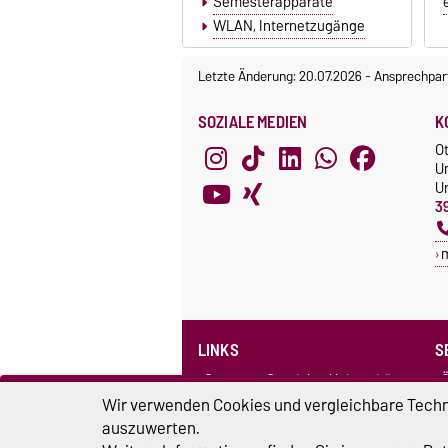
Semesterapparate
WLAN, Internetzugänge
Letzte Änderung: 20.07.2026
-
Ansprechpar
SOZIALE MEDIEN
K
O
Un
Un
3
LINKS
S
Otto-von-Guericke-Universität
Ö
Medizinische Zentralbibliothek
B
Wir verwenden Cookies und vergleichbare Techno
Bibliothek Hochschule
A
auszuwerten.
Magdeburg-Stendal